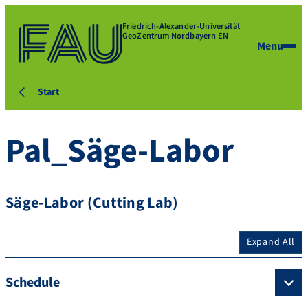
Friedrich-Alexander-Universität
GeoZentrum Nordbayern EN
Menu
Start
Pal_Säge-Labor
Säge-Labor (Cutting Lab)
Expand All
Schedule