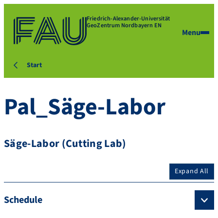
Friedrich-Alexander-Universität
GeoZentrum Nordbayern EN
Menu
Start
Pal_Säge-Labor
Säge-Labor (Cutting Lab)
Expand All
Schedule