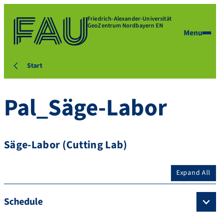
Friedrich-Alexander-Universität
GeoZentrum Nordbayern EN
Menu
Start
Pal_Säge-Labor
Säge-Labor (Cutting Lab)
Expand All
Schedule