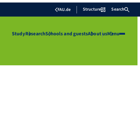
Structure
Search
FAU.de
Study
Research
Schools and guests
About us
Menu