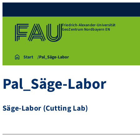
Friedrich-Alexander-Universität
GeoZentrum Nordbayern EN
Start
Pal_Säge-Labor
Pal_Säge-Labor
Säge-Labor (Cutting Lab)