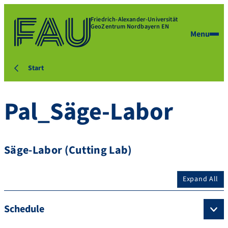
Friedrich-Alexander-Universität
GeoZentrum Nordbayern EN
Menu
Start
Pal_Säge-Labor
Säge-Labor (Cutting Lab)
Expand All
Schedule