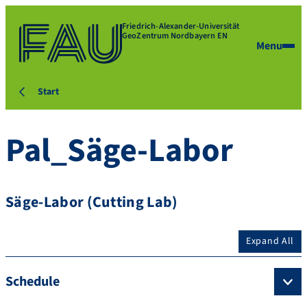
Friedrich-Alexander-Universität
GeoZentrum Nordbayern EN
Menu
Start
Pal_Säge-Labor
Säge-Labor (Cutting Lab)
Expand All
Schedule