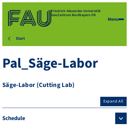
Friedrich-Alexander-Universität
GeoZentrum Nordbayern EN
Menu
Start
Pal_Säge-Labor
Säge-Labor (Cutting Lab)
Expand All
Schedule