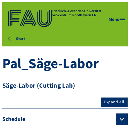
Friedrich-Alexander-Universität
GeoZentrum Nordbayern EN
Menu
Start
Pal_Säge-Labor
Säge-Labor (Cutting Lab)
Expand All
Schedule