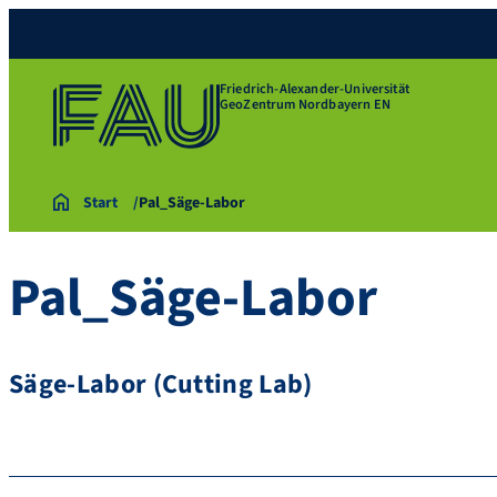
Friedrich-Alexander-Universität
GeoZentrum Nordbayern EN
Start
Pal_Säge-Labor
Pal_Säge-Labor
Säge-Labor (Cutting Lab)