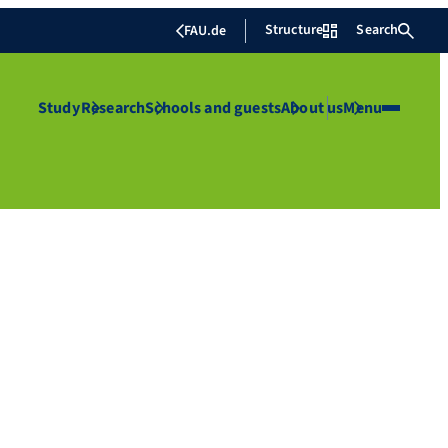
Structure
Search
FAU.de
Study
Research
Schools and guests
About us
Menu