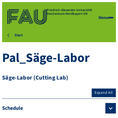
Friedrich-Alexander-Universität
GeoZentrum Nordbayern EN
Menu
Start
Pal_Säge-Labor
Säge-Labor (Cutting Lab)
Expand All
Schedule