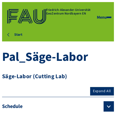
Friedrich-Alexander-Universität
GeoZentrum Nordbayern EN
Menu
Start
Pal_Säge-Labor
Säge-Labor (Cutting Lab)
Expand All
Schedule