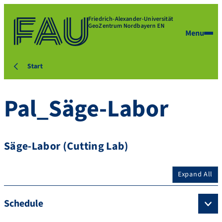
Friedrich-Alexander-Universität
GeoZentrum Nordbayern EN
Menu
Start
Pal_Säge-Labor
Säge-Labor (Cutting Lab)
Expand All
Schedule