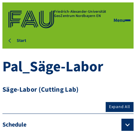
Friedrich-Alexander-Universität
GeoZentrum Nordbayern EN
Menu
Start
Pal_Säge-Labor
Säge-Labor (Cutting Lab)
Expand All
Schedule