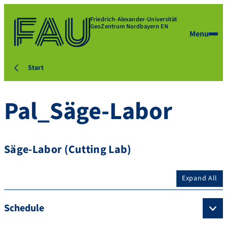
Friedrich-Alexander-Universität
GeoZentrum Nordbayern EN
Menu
Start
Pal_Säge-Labor
Säge-Labor (Cutting Lab)
Expand All
Schedule