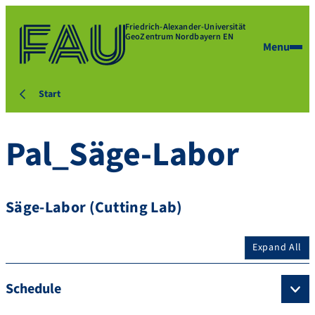
Friedrich-Alexander-Universität
GeoZentrum Nordbayern EN
Menu
Start
Pal_Säge-Labor
Säge-Labor (Cutting Lab)
Expand All
Schedule