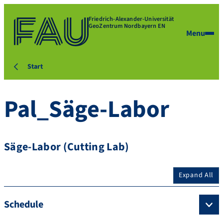
Friedrich-Alexander-Universität
GeoZentrum Nordbayern EN
Menu
Start
Pal_Säge-Labor
Säge-Labor (Cutting Lab)
Expand All
Schedule