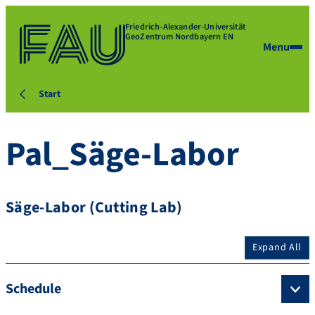
Friedrich-Alexander-Universität
GeoZentrum Nordbayern EN
Menu
Start
Pal_Säge-Labor
Säge-Labor (Cutting Lab)
Expand All
Schedule