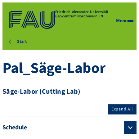
Friedrich-Alexander-Universität
GeoZentrum Nordbayern EN
Menu
Start
Pal_Säge-Labor
Säge-Labor (Cutting Lab)
Expand All
Schedule