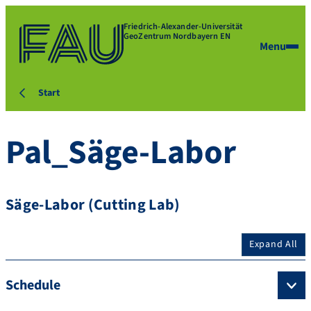
Friedrich-Alexander-Universität
GeoZentrum Nordbayern EN
Menu
Start
Pal_Säge-Labor
Säge-Labor (Cutting Lab)
Expand All
Schedule