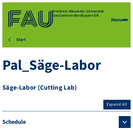
Friedrich-Alexander-Universität
GeoZentrum Nordbayern EN
Menu
Start
Pal_Säge-Labor
Säge-Labor (Cutting Lab)
Expand All
Schedule