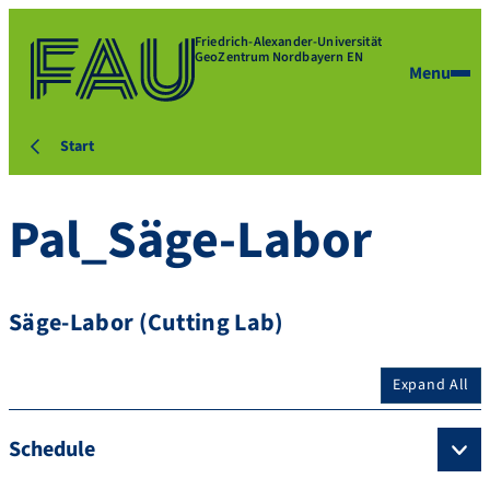
Friedrich-Alexander-Universität
GeoZentrum Nordbayern EN
Menu
Start
Pal_Säge-Labor
Säge-Labor (Cutting Lab)
Expand All
Schedule