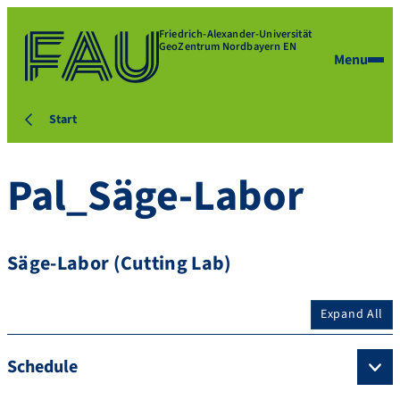
Friedrich-Alexander-Universität
GeoZentrum Nordbayern EN
Menu
Start
Pal_Säge-Labor
Säge-Labor (Cutting Lab)
Expand All
Schedule