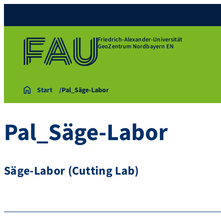
Friedrich-Alexander-Universität
GeoZentrum Nordbayern EN
Start
Pal_Säge-Labor
Pal_Säge-Labor
Säge-Labor (Cutting Lab)