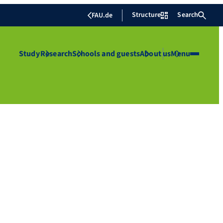
Structure
Search
FAU.de
Study
Research
Schools and guests
About us
Menu