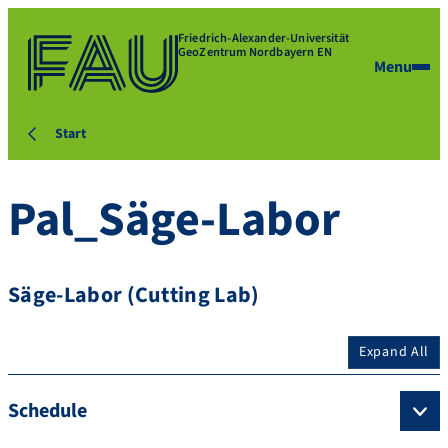
Friedrich-Alexander-Universität
GeoZentrum Nordbayern EN
Menu
Start
Pal_Säge-Labor
Säge-Labor (Cutting Lab)
Expand All
Schedule