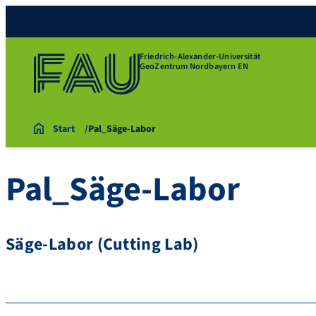
Friedrich-Alexander-Universität
GeoZentrum Nordbayern EN
Start
Pal_Säge-Labor
Pal_Säge-Labor
Säge-Labor (Cutting Lab)