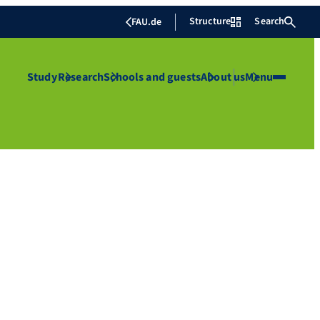
Structure
Search
FAU.de
Study
Research
Schools and guests
About us
Menu