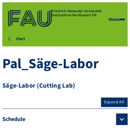
Friedrich-Alexander-Universität
GeoZentrum Nordbayern EN
Menu
Start
Pal_Säge-Labor
Säge-Labor (Cutting Lab)
Expand All
Schedule