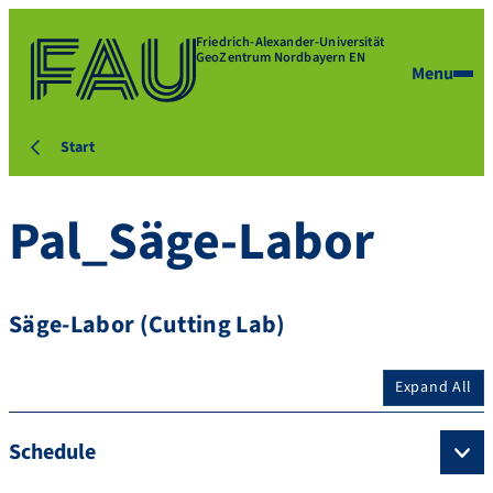
Friedrich-Alexander-Universität
GeoZentrum Nordbayern EN
Menu
Start
Pal_Säge-Labor
Säge-Labor (Cutting Lab)
Expand All
Schedule