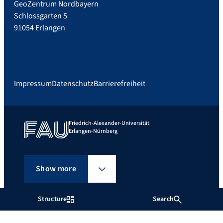
GeoZentrum Nordbayern
Schlossgarten 5
91054 Erlangen
Impressum
Datenschutz
Barrierefreiheit
Friedrich-Alexander-Universität
Erlangen-Nürnberg
Show more
Structure
Search