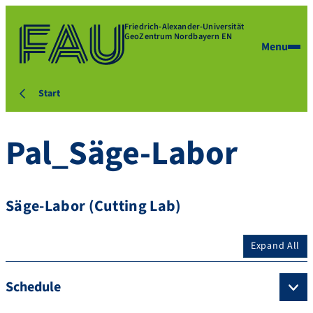
Friedrich-Alexander-Universität
GeoZentrum Nordbayern EN
Menu
Start
Pal_Säge-Labor
Säge-Labor (Cutting Lab)
Expand All
Schedule