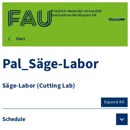
Friedrich-Alexander-Universität
GeoZentrum Nordbayern EN
Menu
Start
Pal_Säge-Labor
Säge-Labor (Cutting Lab)
Expand All
Schedule