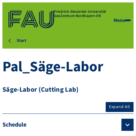
Friedrich-Alexander-Universität
GeoZentrum Nordbayern EN
Menu
Start
Pal_Säge-Labor
Säge-Labor (Cutting Lab)
Expand All
Schedule