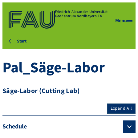
Friedrich-Alexander-Universität
GeoZentrum Nordbayern EN
Menu
Start
Pal_Säge-Labor
Säge-Labor (Cutting Lab)
Expand All
Schedule