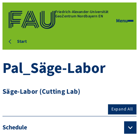
Friedrich-Alexander-Universität
GeoZentrum Nordbayern EN
Menu
Start
Pal_Säge-Labor
Säge-Labor (Cutting Lab)
Expand All
Schedule