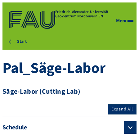
Friedrich-Alexander-Universität
GeoZentrum Nordbayern EN
Menu
Start
Pal_Säge-Labor
Säge-Labor (Cutting Lab)
Expand All
Schedule