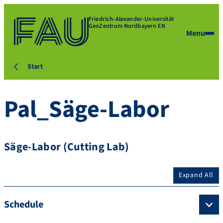
Friedrich-Alexander-Universität
GeoZentrum Nordbayern EN
Menu
Start
Pal_Säge-Labor
Säge-Labor (Cutting Lab)
Expand All
Schedule