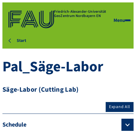
Friedrich-Alexander-Universität
GeoZentrum Nordbayern EN
Menu
Start
Pal_Säge-Labor
Säge-Labor (Cutting Lab)
Expand All
Schedule