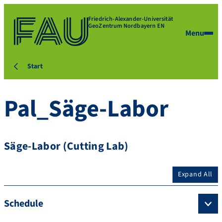
Friedrich-Alexander-Universität
GeoZentrum Nordbayern EN
Menu
Start
Pal_Säge-Labor
Säge-Labor (Cutting Lab)
Expand All
Schedule