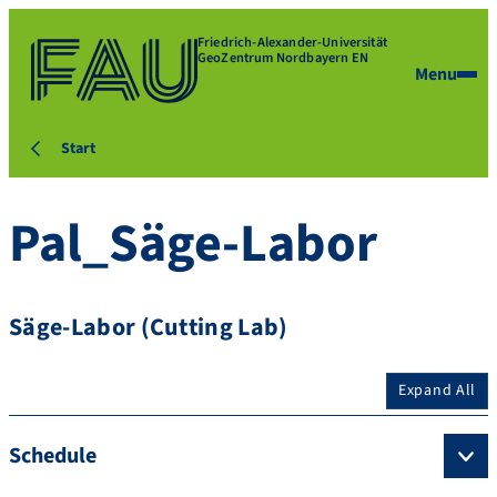
Friedrich-Alexander-Universität
GeoZentrum Nordbayern EN
Menu
Start
Pal_Säge-Labor
Säge-Labor (Cutting Lab)
Expand All
Schedule