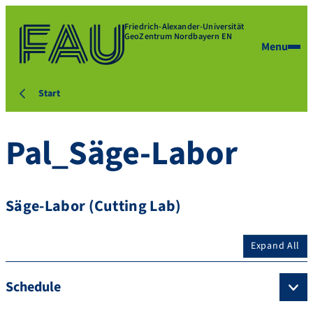
Friedrich-Alexander-Universität
GeoZentrum Nordbayern EN
Menu
Start
Pal_Säge-Labor
Säge-Labor (Cutting Lab)
Expand All
Schedule