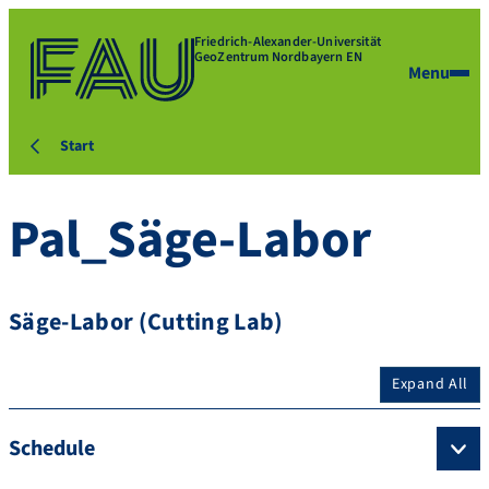
Friedrich-Alexander-Universität
GeoZentrum Nordbayern EN
Menu
Start
Pal_Säge-Labor
Säge-Labor (Cutting Lab)
Expand All
Schedule