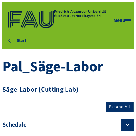
Friedrich-Alexander-Universität
GeoZentrum Nordbayern EN
Menu
Start
Pal_Säge-Labor
Säge-Labor (Cutting Lab)
Expand All
Schedule