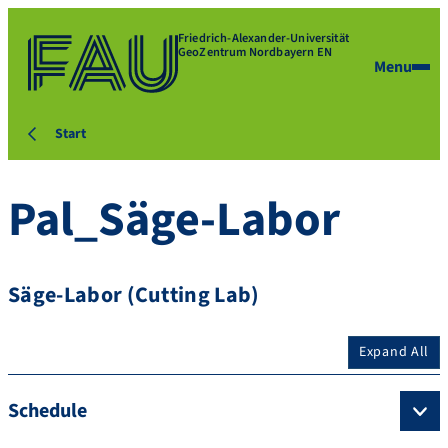
Friedrich-Alexander-Universität
GeoZentrum Nordbayern EN
Menu
Start
Pal_Säge-Labor
Säge-Labor (Cutting Lab)
Expand All
Schedule