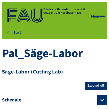
Friedrich-Alexander-Universität
GeoZentrum Nordbayern EN
Menu
Start
Pal_Säge-Labor
Säge-Labor (Cutting Lab)
Expand All
Schedule