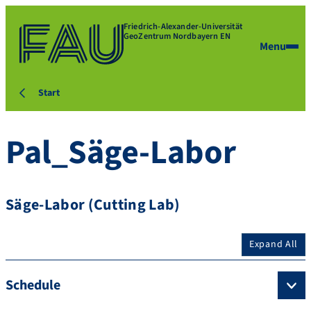
Friedrich-Alexander-Universität
GeoZentrum Nordbayern EN
Menu
Start
Pal_Säge-Labor
Säge-Labor (Cutting Lab)
Expand All
Schedule