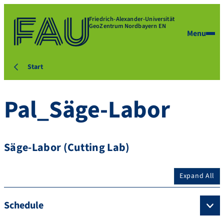
Friedrich-Alexander-Universität
GeoZentrum Nordbayern EN
Menu
Start
Pal_Säge-Labor
Säge-Labor (Cutting Lab)
Expand All
Schedule