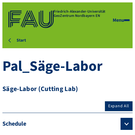
Friedrich-Alexander-Universität
GeoZentrum Nordbayern EN
Menu
Start
Pal_Säge-Labor
Säge-Labor (Cutting Lab)
Expand All
Schedule