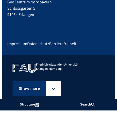
GeoZentrum Nordbayern
Schlossgarten 5
91054 Erlangen
Impressum
Datenschutz
Barrierefreiheit
Friedrich-Alexander-Universität
Erlangen-Nürnberg
Show more
Structure
Search