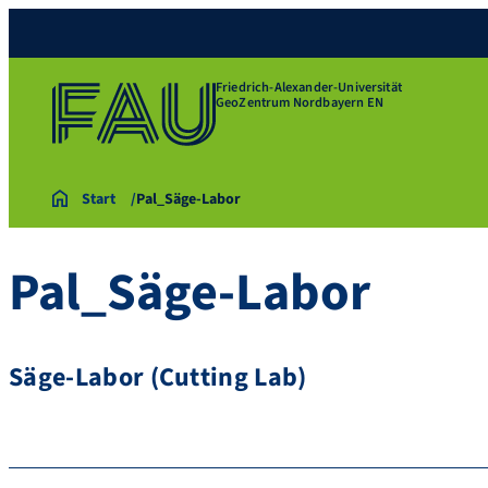
Friedrich-Alexander-Universität
GeoZentrum Nordbayern EN
Start
Pal_Säge-Labor
Pal_Säge-Labor
Säge-Labor (Cutting Lab)