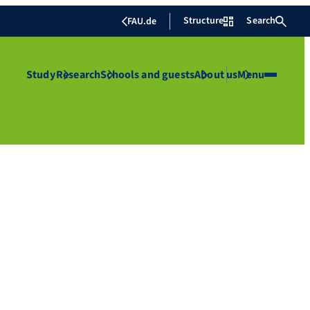
Structure
Search
FAU.de
Study
Research
Schools and guests
About us
Menu