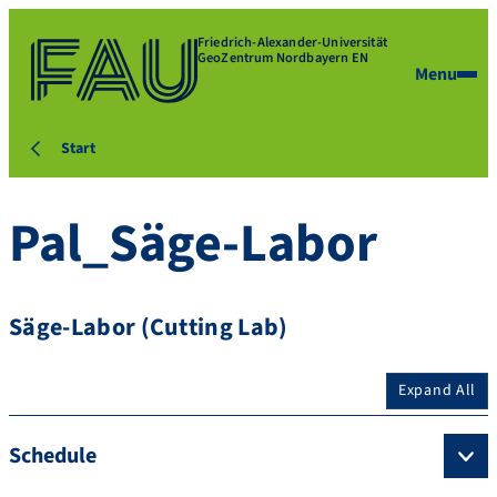
Friedrich-Alexander-Universität
GeoZentrum Nordbayern EN
Menu
Start
Pal_Säge-Labor
Säge-Labor (Cutting Lab)
Expand All
Schedule