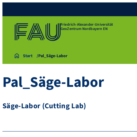
Friedrich-Alexander-Universität
GeoZentrum Nordbayern EN
Start
Pal_Säge-Labor
Pal_Säge-Labor
Säge-Labor (Cutting Lab)