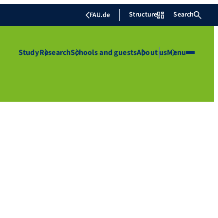
Structure
Search
FAU.de
Study
Research
Schools and guests
About us
Menu