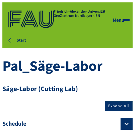
Friedrich-Alexander-Universität
GeoZentrum Nordbayern EN
Menu
Start
Pal_Säge-Labor
Säge-Labor (Cutting Lab)
Expand All
Schedule