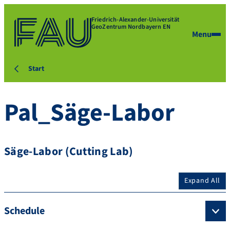
Friedrich-Alexander-Universität
GeoZentrum Nordbayern EN
Menu
Start
Pal_Säge-Labor
Säge-Labor (Cutting Lab)
Expand All
Schedule